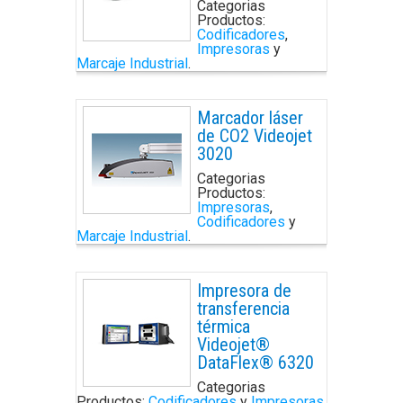
Categorias
Productos:
Codificadores
,
Impresoras
y
Marcaje Industrial
.
Marcador láser
de CO2 Videojet
3020
Categorias
Productos:
Impresoras
,
Codificadores
y
Marcaje Industrial
.
Impresora de
transferencia
térmica
Videojet®
DataFlex® 6320
Categorias
Productos:
Codificadores
y
Impresoras
.