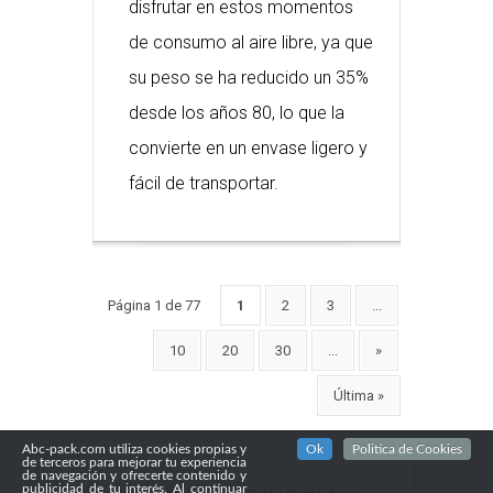
disfrutar en estos momentos
de consumo al aire libre, ya que
su peso se ha reducido un 35%
desde los años 80, lo que la
convierte en un envase ligero y
fácil de transportar.
Página 1 de 77
1
2
3
...
10
20
30
...
»
Última »
Abc-pack.com utiliza cookies propias y
Ok
Politica de Cookies
de terceros para mejorar tu experiencia
de navegación y ofrecerte contenido y
publicidad de tu interés. Al continuar