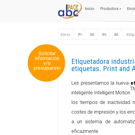
Inicio
Productos
»
Enci
Inicio
Productos
»
Enci
Inicio
Productos
Máquinas Envase y Emb
Etiquetadoras
Máquinas e
Etiq
Solicitar
información
Etiquetadora industri
y/o
etiquetas. Print and 
presupuesto
Les presentamos la nueva
et
T
inteligente Intelligent Motion
los tiempos de inactividad n
costes de impresión y los erro
a un sistema de automatiz
eficazmente.