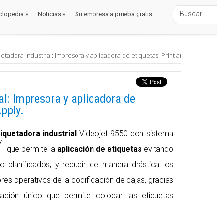
clopedia
»
Noticias
»
Su empresa a prueba gratis
clopedia
»
Noticias
»
Su empresa a prueba gratis
alaje
tiquetadoras y aplicadoras
uetadora industrial: Impresora y aplicadora de etiquetas. Print and Apply.
al: Impresora y aplicadora de
Apply.
iquetadora industrial
Videojet 9550 con sistema
M
que permite la
aplicación de etiquetas
evitando
o planificados, y reducir de manera drástica los
res operativos de la codificación de cajas, gracias
ación único que permite colocar las etiquetas