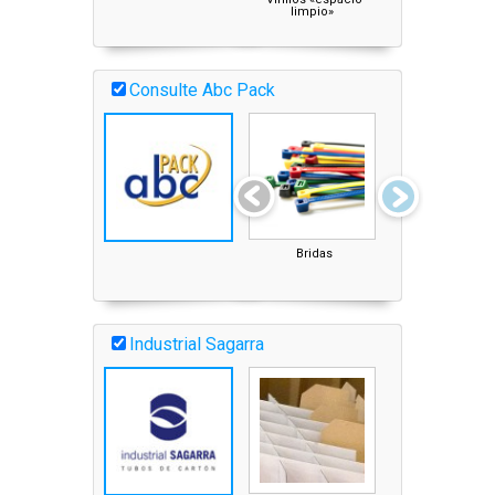
limpio»
con mensaje «N
APILAR»
Consulte Abc Pack
Bridas
Aplicador para
envolver maletas
BobiBag®
Industrial Sagarra