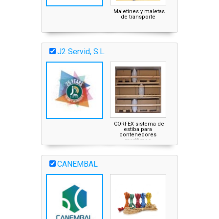
Maletines y maletas
Microzote® par
de transporte
tapones
J2 Servid, S.L.
CORFEX sistema de
Inflador portátil c
estiba para
batería
contenedores
marítimos
CANEMBAL