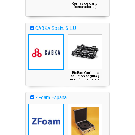
Rejillas de cartón
(separadores)
CABKA Spain, S.L.U
BigBag Carrier: la
solucion segura y
económica para el
transporte y
almacenamiento de
big bags.
ZFoam España