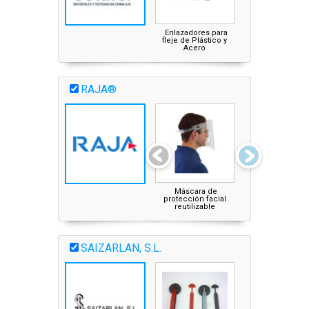
Enlazadores para
fleje de Plástico y
Acero
RAJA®
Máscara de
Gel hidroalcohóli
protección facial
de manos
reutilizable
SAIZARLAN, S.L.