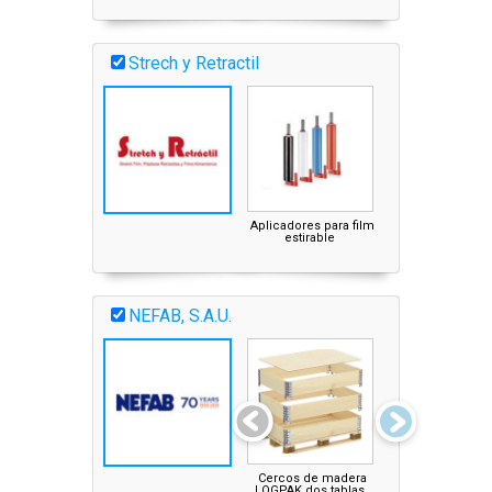
Strech y Retractil
Aplicadores para film
estirable
NEFAB, S.A.U.
Cercos de madera
Papel anticorrosi
LOGPAK dos tablas
VCI (Excor)