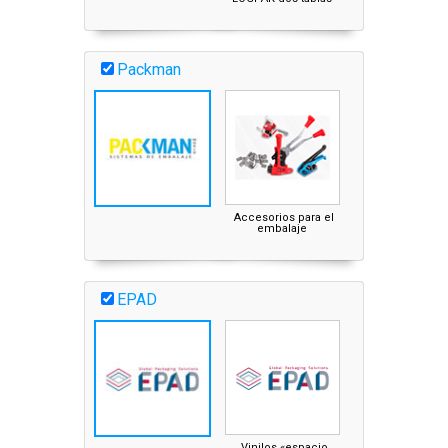
Packman
Accesorios para el
embalaje
EPAD
Vinilos «espacio
Triángulos de car