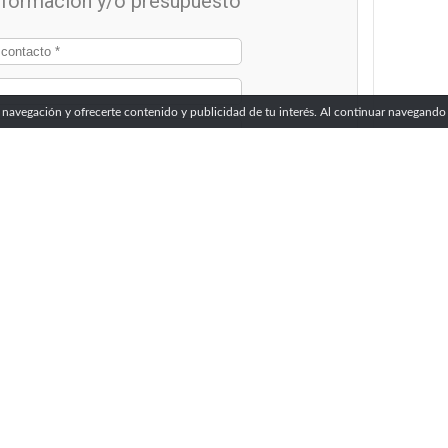
información y/o presupuesto
 navegación y ofrecerte contenido y publicidad de tu interés. Al continuar navegando 
Sector de actividad*