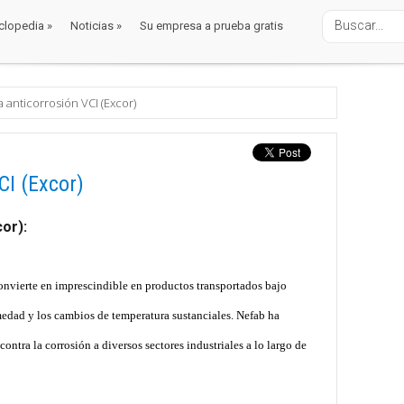
clopedia
»
Noticias
»
Su empresa a prueba gratis
clopedia
»
Noticias
»
Su empresa a prueba gratis
balaje
icorrosión
a anticorrosión VCI (Excor)
CI (Excor)
or):
convierte en imprescindible en productos transportados bajo
edad y los cambios de temperatura sustanciales. Nefab ha
ontra la corrosión a diversos sectores industriales a lo largo de