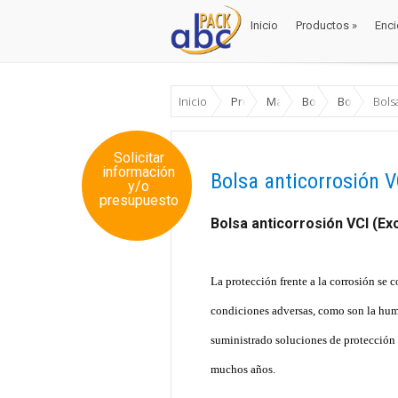
Inicio
Productos
»
Enci
Inicio
Productos
»
Enci
Inicio
Productos
Materiales Envase y Em
Bolsas y sobres
Bolsas Ant
Bols
Solicitar
información
Bolsa anticorrosión V
y/o
presupuesto
Bolsa anticorrosión VCI (Exc
La protección frente a la corrosión se 
condiciones adversas, como son la hum
suministrado soluciones de protección c
muchos años.