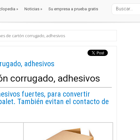
clopedia
»
Noticias
»
Su empresa a prueba gratis
clopedia
»
Noticias
»
Su empresa a prueba gratis
balaje
cartón
nes de cartón corrugado, adhesivos
rrugado, adhesivos
ón corrugado, adhesivos
esivos fuertes, para convertir
palet. También evitan el contacto de