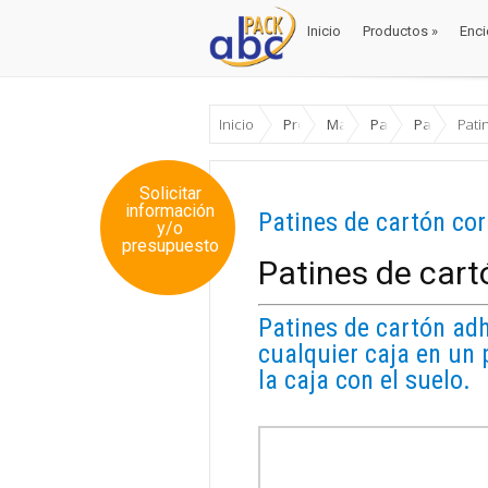
Inicio
Productos
»
Enci
Inicio
Productos
»
Enci
Inicio
Productos
Materiales Envase y Em
Palets
Palets de 
Pati
Solicitar
información
Patines de cartón co
y/o
presupuesto
Patines de cart
Patines de cartón adh
cualquier caja en un 
la caja con el suelo.