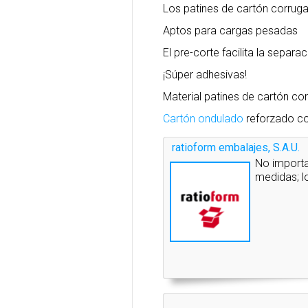
Los patines de cartón corrug
Aptos para cargas pesadas
El pre-corte facilita la separac
¡Súper adhesivas!
Material patines de cartón co
Cartón ondulado
reforzado co
ratioform embalajes, S.A.U.
No importa
medidas; l