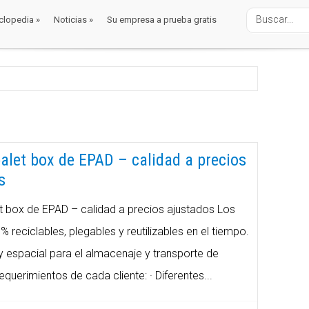
clopedia
»
Noticias
»
Su empresa a prueba gratis
clopedia
»
Noticias
»
Su empresa a prueba gratis
alet box de EPAD – calidad a precios
s
 box de EPAD – calidad a precios ajustados Los
reciclables, plegables y reutilizables en el tiempo.
 espacial para el almacenaje y transporte de
uerimientos de cada cliente: · Diferentes...