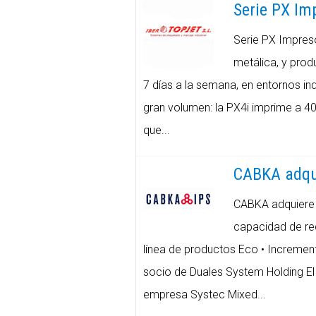
Serie PX Im
Serie PX Impreso
metálica, y produ
7 días a la semana, en entornos ind
gran volumen: la PX4i imprime a 40
que...
CABKA adqui
CABKA adquiere S
capacidad de rec
línea de productos Eco • Increment
socio de Duales System Holding El
empresa Systec Mixed...