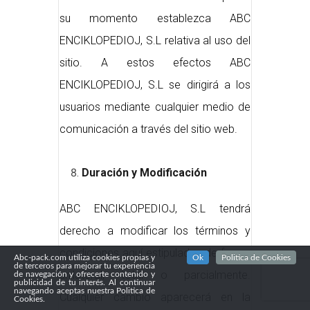
su momento establezca ABC
ENCIKLOPEDIOJ, S.L relativa al uso del
sitio. A estos efectos ABC
ENCIKLOPEDIOJ, S.L se dirigirá a los
usuarios mediante cualquier medio de
comunicación a través del sitio web.
Duración y Modificación
ABC ENCIKLOPEDIOJ, S.L tendrá
derecho a modificar los términos y
condiciones aquí estipuladas de forma
Abc-pack.com utiliza cookies propias y
Ok
Politica de Cookies
de terceros para mejorar tu experiencia
unilateral, total o parcialmente.
de navegación y ofrecerte contenido y
publicidad de tu interés. Al continuar
navegando aceptas nuestra Politica de
Cualquier cambio aparecerá en la
Cookies.