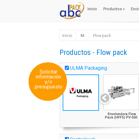
Inicio
Productos
»
Enci
Inicio
Productos
»
Enci
Inicio
Máquinas Envase y Embalaje
Flow pack
Productos - Flow pack
ULMA Packaging
Solicitar
información
y/o
presupuesto
Envolvedora Flow
Pack (HFFS) PV-550