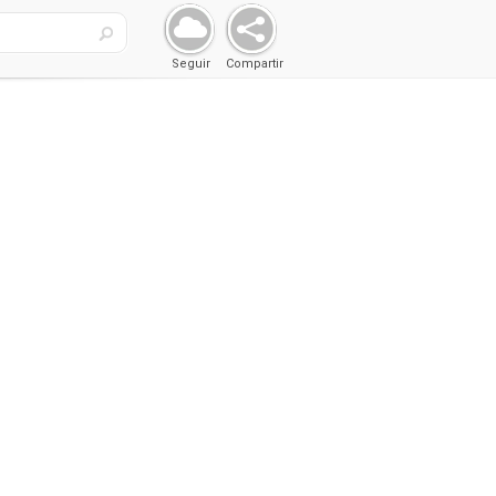
Seguir
Compartir
a Flow
Envolvedora Flow
ATLANTA
Pack (HFFS) FLORIDA