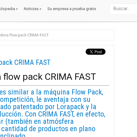
clopedia
»
Noticias
»
Su empresa a prueba gratis
clopedia
»
Noticias
»
Su empresa a prueba gratis
alaje
ora flow pack CRIMA FAST
pack CRIMA FAST
 flow pack CRIMA FAST
s similar a la máquina Flow Pack,
ompetición, le aventaja con su
do patentado por Lorapack y la
ducción. Con CRIMA FAST, en efecto,
r (también en atmósfera
 cantidad de productos en plano
inclinado.