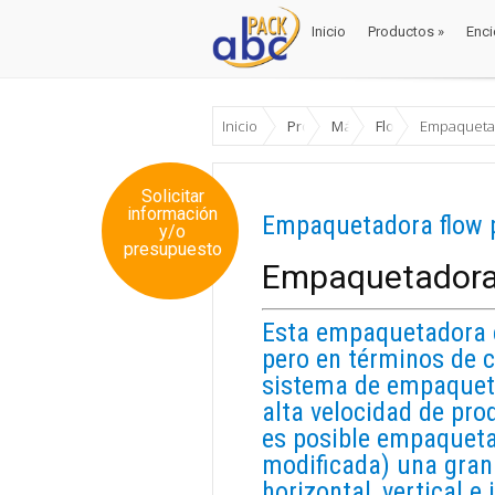
Inicio
Productos
»
Enci
Inicio
Productos
»
Enci
Inicio
Productos
Máquinas Envase y Emb
Flow pack
Empaquetad
Solicitar
información
Empaquetadora flow 
y/o
presupuesto
Empaquetadora
Esta empaquetadora e
pero en términos de c
sistema de empaqueta
alta velocidad de pro
es posible empaqueta
modificada) una gran
horizontal, vertical e 