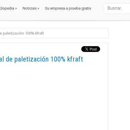
clopedia
»
Noticias
»
Su empresa a prueba gratis
clopedia
»
Noticias
»
Su empresa a prueba gratis
e paletización 100% kfraft
l de paletización 100% kfraft