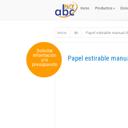
Inicio
Productos
»
Enci
Inicio
Productos
»
Enci
Inicio
Videos
Papel estirable manual d
Solicitar
información
Papel estirable manua
y/o
presupuesto