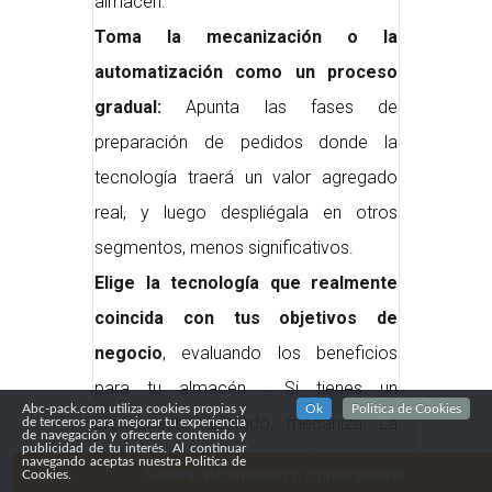
almacén.
Toma la mecanización o la
automatización como un proceso
gradual:
Apunta las fases de
preparación de pedidos donde la
tecnología traerá un valor agregado
real, y luego despliégala en otros
segmentos, menos significativos.
Elige la tecnología que realmente
coincida con tus objetivos de
negocio
, evaluando los beneficios
para tu almacén . Si tienes un
Abc-pack.com utiliza cookies propias y
Ok
Politica de Cookies
presupuesto ajustado, mecaniza. La
de terceros para mejorar tu experiencia
de navegación y ofrecerte contenido y
publicidad de tu interés. Al continuar
automatización abarca más pero es
navegando aceptas nuestra Politica de
Solicitar información y/o presupuesto
Cookies.