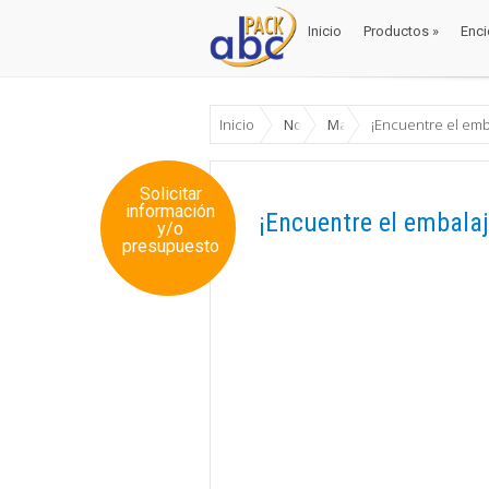
Inicio
Productos
»
Enci
Inicio
Productos
»
Enci
Inicio
Noticias
Materiales
¡Encuentre el em
Solicitar
información
¡Encuentre el embala
y/o
presupuesto