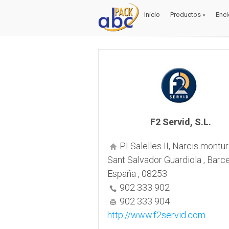
Inicio
Productos
»
Enci
Inicio
Productos
»
Enci
F2 Servid, S.L.
PI Salelles II, Narcis monturio
Sant Salvador Guardiola , Barce
España , 08253
902 333 902
902 333 904
http://www.f2servid.com