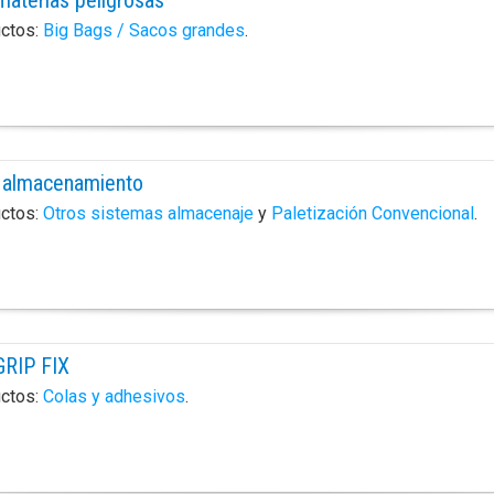
uctos:
Big Bags / Sacos grandes
.
a almacenamiento
uctos:
Otros sistemas almacenaje
y
Paletización Convencional
.
GRIP FIX
uctos:
Colas y adhesivos
.