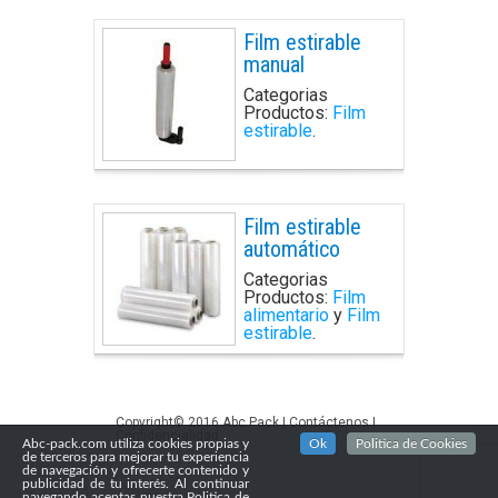
Film estirable
manual
Categorias
Productos:
Film
estirable
.
Film estirable
automático
Categorias
Productos:
Film
alimentario
y
Film
estirable
.
Copyright© 2016
Abc Pack
|
Contáctenos
|
Confidencialidad
Abc-pack.com utiliza cookies propias y
Ok
Politica de Cookies
de terceros para mejorar tu experiencia
de navegación y ofrecerte contenido y
publicidad de tu interés. Al continuar
navegando aceptas nuestra Politica de