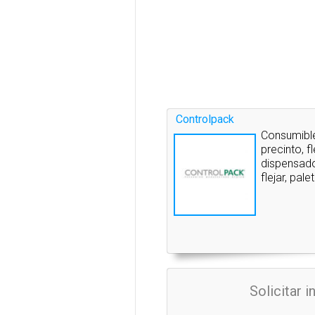
Controlpack
Consumible
precinto, f
dispensado
flejar, pal
Solicitar 