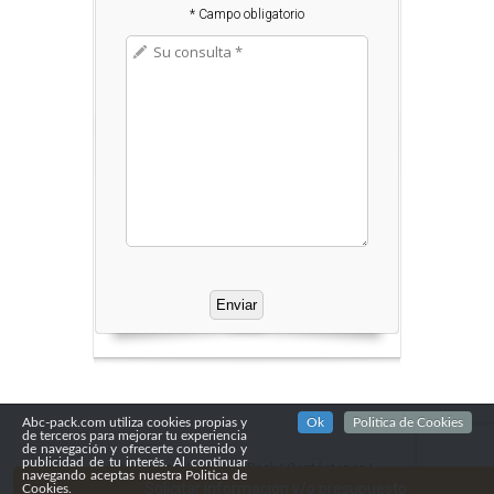
* Campo obligatorio
Abc-pack.com utiliza cookies propias y
Ok
Politica de Cookies
de terceros para mejorar tu experiencia
de navegación y ofrecerte contenido y
publicidad de tu interés. Al continuar
Copyright© 2016
Abc Pack
|
Contáctenos
|
navegando aceptas nuestra Politica de
Confidencialidad
Solicitar información y/o presupuesto
Cookies.