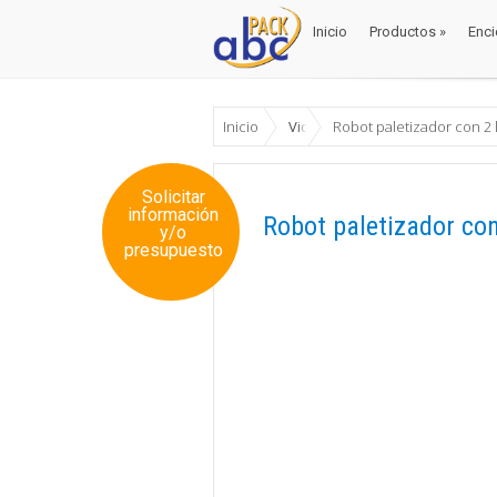
Inicio
Productos
»
Enci
Inicio
Productos
»
Enci
Inicio
Videos
Robot paletizador con 2 
Solicitar
información
Robot paletizador con
y/o
presupuesto