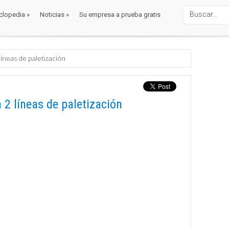
clopedia
»
Noticias
»
Su empresa a prueba gratis
clopedia
»
Noticias
»
Su empresa a prueba gratis
líneas de paletización
 2 líneas de paletización