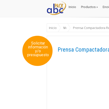
Inicio
Productos
»
Enci
Inicio
Productos
»
Enci
Inicio
Videos
Prensa Compactadora Re
Solicitar
información
Prensa Compactadora
y/o
presupuesto