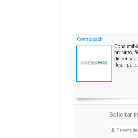
Controlpack
Consumible
precinto, f
dispensado
flejar, pal
Solicitar 