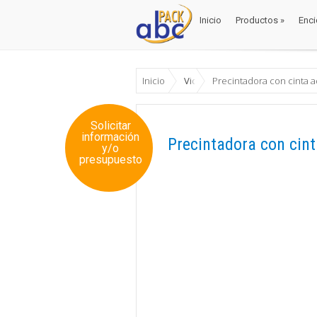
Inicio
Productos
»
Enci
Inicio
Productos
»
Enci
Inicio
Videos
Precintadora con cinta 
Solicitar
información
Precintadora con cin
y/o
presupuesto