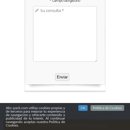
* Campo obligatorio
Abc-pack.com utiliza cookies propias y
Ok
Politica de Cookies
de terceros para mejorar tu experiencia
de navegación y ofrecerte contenido y
publicidad de tu interés. Al continuar
Copyright© 2016
Abc Pack
|
Contáctenos
|
navegando aceptas nuestra Politica de
Confidencialidad
Solicitar información y/o presupuesto
Cookies.