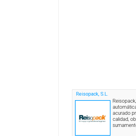
Reisopack, S.L.
Reisopack,
automática
acurado pr
calidad, o
sumamente 