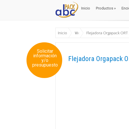
Inicio
Productos
»
Enci
Inicio
Productos
»
Enci
Inicio
Videos
Flejadora Orgapack ORT
Solicitar
información
Flejadora Orgapack 
y/o
presupuesto