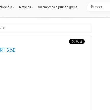
clopedia
»
Noticias
»
Su empresa a prueba gratis
clopedia
»
Noticias
»
Su empresa a prueba gratis
 250
ORT 250