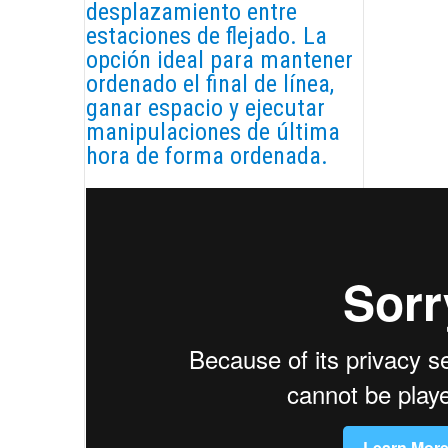
desplazamiento entre
estaciones de flejado. La
opción ideal para mantener
ordenado el final de línea,
ganar espacio y ejecutar
manipulaciones de última
hora de forma ordenada.