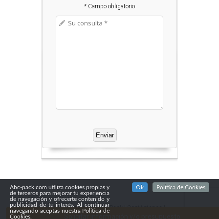
* Campo obligatorio
Abc-pack.com utiliza cookies propias y
Ok
Politica de Cookies
de terceros para mejorar tu experiencia
de navegación y ofrecerte contenido y
publicidad de tu interés. Al continuar
Copyright© 2016
Abc Pack
|
Contáctenos
|
navegando aceptas nuestra Politica de
Confidencialidad
Solicitar información y/o presupuesto
Cookies.