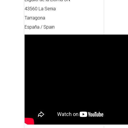
43560 La Senia
Tarragona
España / Spain