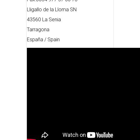
Lligallo de la Lloma SN
43560 La Senia
Tarragona
España / Spain