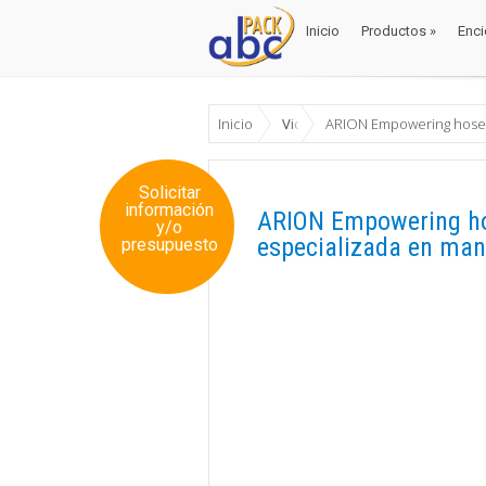
Inicio
Productos
»
Enci
Inicio
Productos
»
Enci
Inicio
Videos
ARION Empowering hoses
Solicitar
información
ARION Empowering ho
y/o
especializada en ma
presupuesto