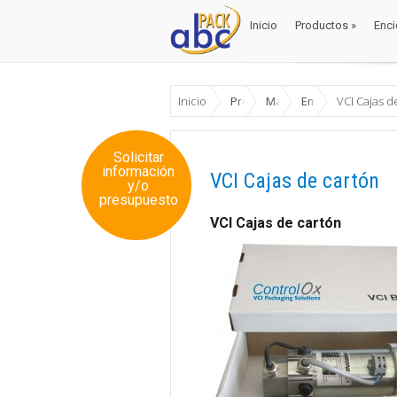
Inicio
Productos
»
Enci
Inicio
Productos
»
Enci
Inicio
Productos
Materiales Envase y Em
Embalajes antico
VCI Cajas d
Solicitar
información
VCI Cajas de cartón
y/o
presupuesto
VCI Cajas de cartón