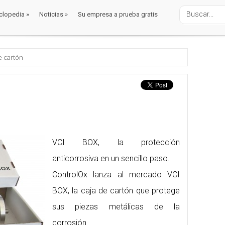
clopedia
»
Noticias
»
Su empresa a prueba gratis
clopedia
»
Noticias
»
Su empresa a prueba gratis
balaje
rrosivos
e cartón
VCI BOX, la protección
anticorrosiva en un sencillo paso.
ControlOx lanza al mercado VCI
BOX, la caja de cartón que protege
sus piezas metálicas de la
corrosión.