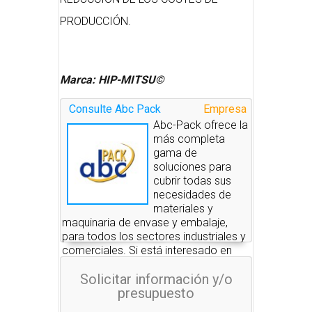
PRODUCCIÓN.
Marca: HIP-MITSU©
Consulte Abc Pack
Empresa
Abc-Pack ofrece la
más completa
gama de
soluciones para
cubrir todas sus
necesidades de
materiales y
maquinaria de envase y embalaje,
para todos los sectores industriales y
comerciales. Si está interesado en
alguno de estos productos, nosotros
Solicitar información y/o
le pondremos en contacto con las
presupuesto
empresas que se los pueden
suministrar.