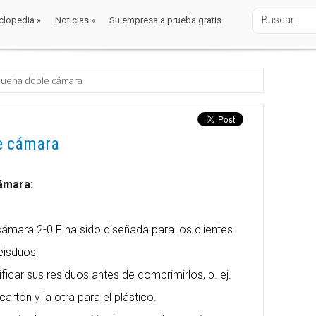
clopedia
»
Noticias
»
Su empresa a prueba gratis
clopedia
»
Noticias
»
Su empresa a prueba gratis
queña doble cámara
e cámara
ámara:
ámara 2-0 F ha sido diseñada para los clientes
eisduos.
icar sus residuos antes de comprimirlos, p. ej.
artón y la otra para el plástico.