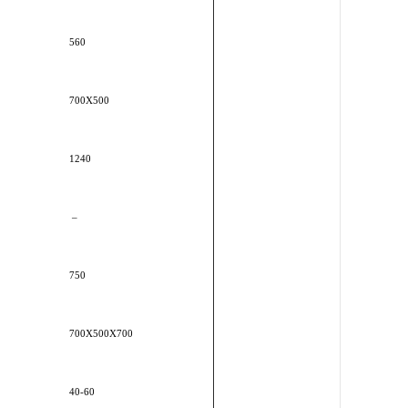
560
700X500
1240
–
750
700X500X700
40-60