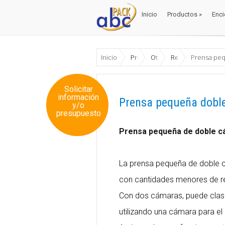
Inicio
Productos
»
Enci
Inicio
Productos
»
Enci
Inicio
Productos
Otros
Reciclado
Prensa pe
Solicitar
información
Prensa pequeña dobl
y/o
presupuesto
Prensa pequeña de doble c
La prensa pequeña de doble c
con cantidades menores de r
Con dos cámaras, puede clasif
utilizando una cámara para el c