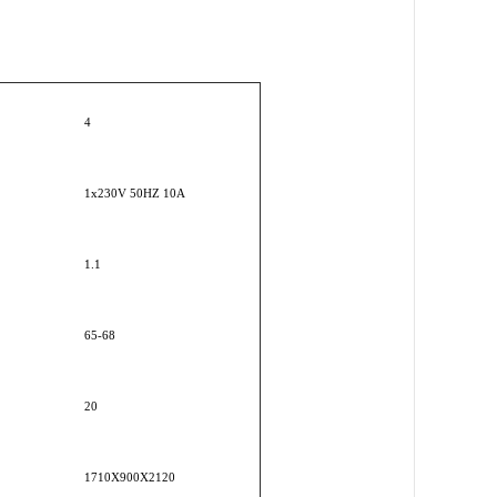
4
1x230V 50HZ 10A
1.1
65-68
20
1710X900X2120