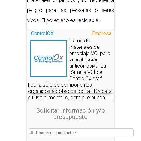
materiales orgánicos y no representa
peligro para las personas o seres
vivos. El polietileno es reciclable.
ControlOX
Empresa
Gama de
materiales de
embalaje VCI para
la protección
anticorrosiva. La
fórmula VCI de
ControlOx está
hecha sólo de componentes
orgánicos aprobados por la FDA para
su uso alimentario, para que pueda
ofrecer el más alto nivel posible de
Solicitar información y/o
seguridad tanto para los trabajadores
presupuesto
que lo manipulan, como para los
usuarios finales de nuestros
productos.