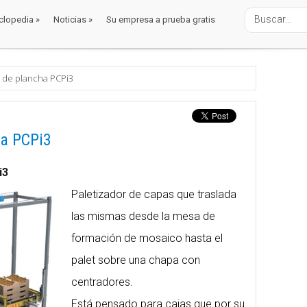
clopedia
»
Noticias
»
Su empresa a prueba gratis
clopedia
»
Noticias
»
Su empresa a prueba gratis
alaje
r de plancha PCPi3
ha PCPi3
i3
Paletizador de capas que traslada
las mismas desde la mesa de
formación de mosaico hasta el
palet sobre una chapa con
centradores.
Está pensado para cajas que por su