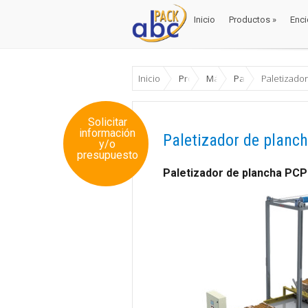
Inicio
Productos
»
Enci
Inicio
Productos
»
Enci
Inicio
Productos
Máquinas Envase y Emb
Paletizadores
Paletizado
Solicitar
información
Paletizador de planc
y/o
presupuesto
Paletizador de plancha PCP