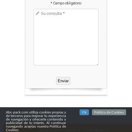
* Campo obligatorio
Abc-pack.com utiliza cookies propias y
Ok
Politica de Cookies
de terceros para mejorar tu experiencia
de navegación y ofrecerte contenido y
publicidad de tu interés. Al continuar
Copyright© 2016
Abc Pack
|
Contáctenos
|
navegando aceptas nuestra Politica de
Confidencialidad
Solicitar información y/o presupuesto
Cookies.