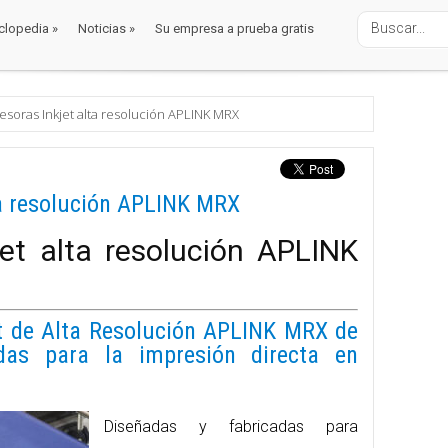
clopedia
»
Noticias
»
Su empresa a prueba gratis
clopedia
»
Noticias
»
Su empresa a prueba gratis
alaje
ificadores
s
esoras Inkjet alta resolución APLINK MRX
ta resolución APLINK MRX
jet alta resolución APLINK
t de Alta Resolución APLINK MRX de
as para la impresión directa en
Diseñadas y fabricadas para