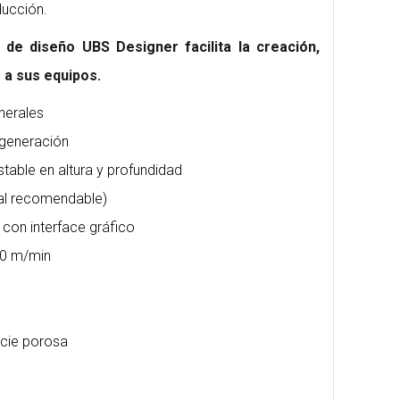
ducción.
de diseño UBS Designer facilita la creación,
 a sus equipos.
nerales
 generación
table en altura y profundidad
ual recomendable)
” con interface gráfico
10 m/min
icie porosa