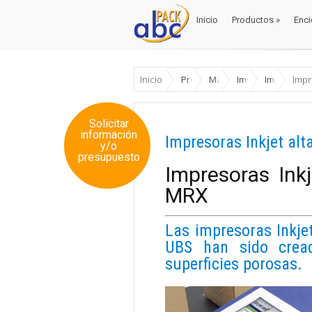
Inicio
Productos
»
Enci
Inicio
Productos
»
Enci
Inicio
Productos
Máquinas Envase y Emb
Impresoras / Cod
Impresora
Impr
Solicitar
información
Impresoras Inkjet al
y/o
presupuesto
Impresoras Ink
MRX
Las impresoras Inkje
UBS han sido cread
superficies porosas.