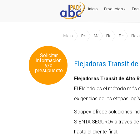
Inicio
Productos
»
Enci
Inicio
Productos
»
Enci
Inicio
Productos
Máquinas Envase y Emb
Flejadoras
Flejadoras
Flej
Solicitar
información
Flejadoras Transit de
y/o
presupuesto
Flejadoras Transit de Alto 
El Flejado es el método más e
exigencias de las etapas logís
Strapex ofrece soluciones i
SIENTA SEGURO» a través de t
hasta el cliente final.