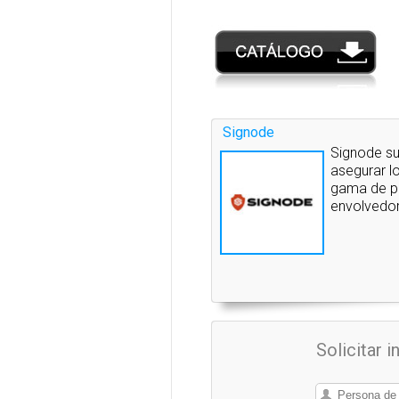
Signode
Signode su
asegurar lo
gama de pr
envolvedor
Solicitar 