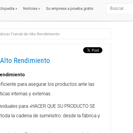
clopedia
»
Noticias
»
Su empresa a prueba gratis
clopedia
»
Noticias
»
Su empresa a prueba gratis
alaje
 automaticas
adoras Transit de Alto Rendimiento
 Alto Rendimiento
Rendimiento
ficiente para asegurar los productos ante las
ticas internas y externas.
ndividuales para «HACER QUE SU PRODUCTO SE
oda la cadena de suministro: desde la fábrica y