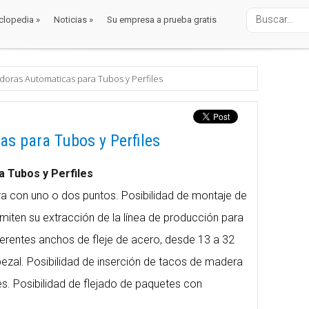
clopedia
»
Noticias
»
Su empresa a prueba gratis
clopedia
»
Noticias
»
Su empresa a prueba gratis
alaje
 automaticas
adoras Automaticas para Tubos y Perfiles
as para Tubos y Perfiles
a Tubos y Perfiles
ra con uno o dos puntos. Posibilidad de montaje de
miten su extracción de la línea de producción para
erentes anchos de fleje de acero, desde 13 a 32
ezal. Posibilidad de inserción de tacos de madera
ales. Posibilidad de flejado de paquetes con