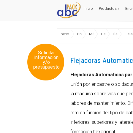
Inicio
Productos
»
Enci
Inicio
Productos
»
Enci
Inicio
Productos
Máquinas Envase y Emb
Flejadoras
Flejadoras
Flej
Solicitar
información
Flejadoras Automatic
y/o
presupuesto
Flejadoras Automaticas par
Unión por encastre o soldadu
la maquina sobre vías que per
labores de mantenimiento. Dif
mm en función del tipo de cab
inferiores, superiores y later
formación hexagonal.