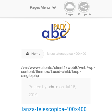
Pages Menu
Seguir
Compartir
Home
lanza-telescopica-400×400
/var/www/clients/client1/web8/web/wp-
content/themes/Lucid-child/loop-
single.php
Posted by
admin
on Jul 18,
2019
lanza-telescopica-400×400