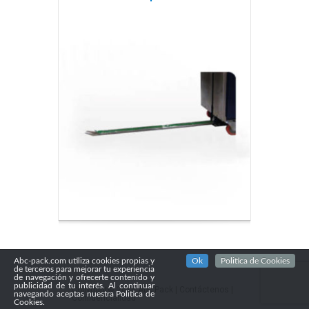
Abc-pack.com utiliza cookies propias y
Ok
Politica de Cookies
de terceros para mejorar tu experiencia
de navegación y ofrecerte contenido y
publicidad de tu interés. Al continuar
Copyright© 2016
Abc Pack
|
Contáctenos
|
navegando aceptas nuestra Politica de
Confidencialidad
Cookies.