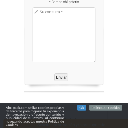
* Campo obligatorio
Abc-pack.com utiliza cookies propias y
Ok
Politica de Cookies
de terceros para mejorar tu experiencia
de navegación y ofrecerte contenido y
publicidad de tu interés. Al continuar
Copyright© 2016
Abc Pack
|
Contáctenos
|
navegando aceptas nuestra Politica de
Confidencialidad
Solicitar información y/o presupuesto
Cookies.