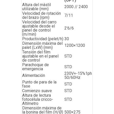
(OPT)
Altura del mástil
2000 // 2400
utilizable (mm)
Velocidad de rotación
7/11
del brazo (rpm)
Velocidad del carro
ajustable desde el
2’6/6
panel de control
(m/min)
Productividad (pelet/h)
30
Dimensión máxima del
1200×1200
palet (LxW) (mm)
Tensión del film
ajustable en el panel
STD
de control
Parachoque de
STD
emergencia
230V+-15%1ph
Alimentación
50/60Hz
Punto de para de la
STD
fase
Comienzo suave
STD
Altura de lectura
fotocélula cricco-
STD
Altímetro
Dimensión máxima de
la bonina del film (H/Ø)
500×275