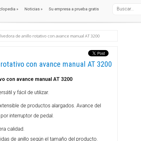
clopedia
»
Noticias
»
Su empresa a prueba gratis
clopedia
»
Noticias
»
Su empresa a prueba gratis
alaje
nvolvedoras
as / Envolvedoras Semiautomáticas
lvedora de anillo rotativo con avance manual AT 3200
o rotativo con avance manual AT 3200
tivo con avance manual AT 3200
til y fácil de utilizar.
 extensible de productos alargados. Avance del
por interruptor de pedal.
ra calidad.
didas de anillo según el tamaño del producto.