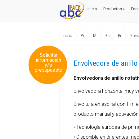
Inicio
Productos
»
Enci
Inicio
Productos
»
Enci
Inicio
Productos
Máquinas Envase y Emb
Enfardadoras / E
Enfardador
Envo
Solicitar
información
Envolvedora de anill
y/o
presupuesto
Envolvedora de anillo rota
Envolvedora horizontal muy versá
Envoltura en espiral con film
producto manual y activación 
• Tecnología europea de prime
• Disponible en diferentes me