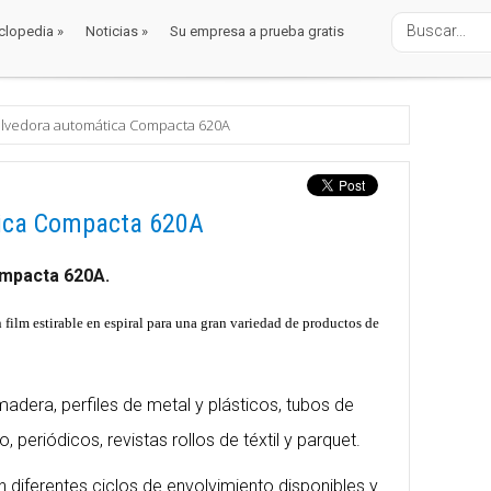
clopedia
»
Noticias
»
Su empresa a prueba gratis
clopedia
»
Noticias
»
Su empresa a prueba gratis
alaje
nvolvedoras
as / Envolvedoras Automáticas
lvedora automática Compacta 620A
ica Compacta 620A
mpacta 620A.
ilm estirable en espiral para una gran variedad de productos de
madera, perfiles de metal y plásticos, tubos de
, periódicos, revistas rollos de téxtil y parquet.
 diferentes ciclos de envolvimiento disponibles y