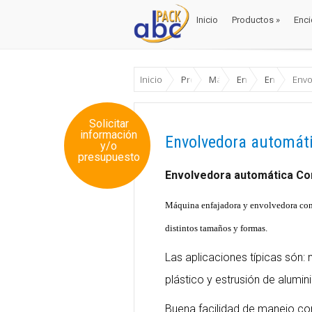
Inicio
Productos
»
Enci
Inicio
Productos
»
Enci
Inicio
Productos
Máquinas Envase y Emb
Enfardadoras / E
Enfardador
Envo
Solicitar
información
Envolvedora automát
y/o
presupuesto
Envolvedora automática Co
Máquina enfajadora y envolvedora con f
distintos tamaños y formas.
Las aplicaciones típicas són: 
plástico y estrusión de aluminio
Buena facilidad de manejo con