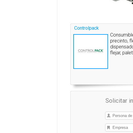
Controlpack
Consumible
precinto, f
dispensado
flejar, pal
Solicitar 