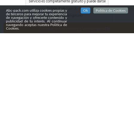
servicio es completamente gratuito y puede darse
de baja de él cuando desee.
Abc-pack.com utiliza cookies propias y
Ok
Politica de Cookies
de terceros para mejorar tu experiencia
* Campo obligatorio
de navegación y ofrecerte contenido y
publicidad de tu interés. Al continuar
navegando aceptas nuestra Politica de
Solicitar información y/o presupuesto
Cookies.