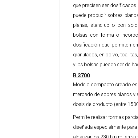
que precisen ser dosificados
puede producir sobres planos 
planas, stand-up o con solda
bolsas con forma o incorpor
dosificación que permiten en
granulados, en polvo, toallita
y las bolsas pueden ser de ha
B 3700
Modelo compacto creado espe
mercado de sobres planos y s
dosis de producto (entre 1500
Permite realizar formas parcia
diseñada especialmente para 
alcanzar los 230 b.p.m. en su 