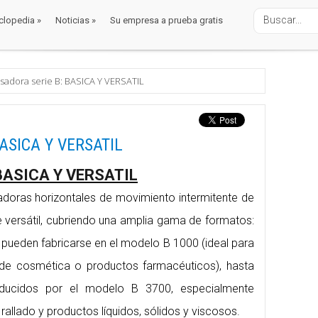
clopedia
»
Noticias
»
Su empresa a prueba gratis
clopedia
»
Noticias
»
Su empresa a prueba gratis
alaje
mbolsadoras
as
sadora serie B: BASICA Y VERSATIL
BASICA Y VERSATIL
 BASICA Y VERSATIL
oras horizontales de movimiento intermitente de
 versátil, cubriendo una amplia gama de formatos:
ueden fabricarse en el modelo B 1000 (ideal para
 de cosmética o productos farmacéuticos), hasta
ducidos por el modelo B 3700, especialmente
allado y productos líquidos, sólidos y viscosos.