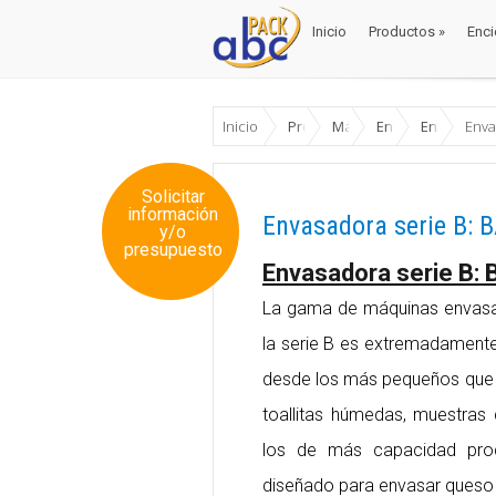
Inicio
Productos
»
Enci
Inicio
Productos
»
Enci
Inicio
Productos
Máquinas Envase y Emb
Envasadoras / E
Envasador
Enva
Solicitar
información
Envasadora serie B: 
y/o
presupuesto
Envasadora serie B:
La gama de máquinas envasad
la serie B es extremadamente
desde los más pequeños que p
toallitas húmedas, muestras
los de más capacidad pro
diseñado para envasar queso r