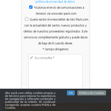
política de privacidad de datos.
*Autorizo el envío de comunicaciones a
terceros vía www.abc-pack.com
Quiero
recibir el e-newsletter de Abc-Pack.com
con la actualidad del sector, nuevos productos y
ofertas de nuestros proveedores registrados. Este
servicio es completamente gratuito y puede darse
de baja de él cuando desee.
* Campo obligatorio
Abc-pack.com utiliza cookies propias y
Ok
Politica de Cookies
de terceros para mejorar tu experiencia
de navegación y ofrecerte contenido y
publicidad de tu interés. Al continuar
navegando aceptas nuestra Politica de
Solicitar información y/o presupuesto
Cookies.