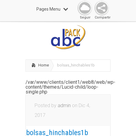
Pages Menu
Seguir
Compartir
Home
bolsas_hinchables1b
/var/www/clients/client1/web8/web/wp-
content/themes/Lucid-child/loop-
single.php
Posted by
admin
on Dic 4,
2017
bolsas_hinchables1b