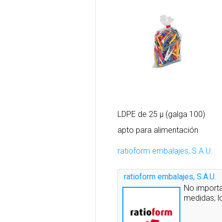
LDPE de 25 µ (galga 100)
apto para alimentación
ratioform embalajes, S.A.U.
ratioform embalajes, S.A.U.
No importa
medidas; l