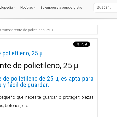
clopedia
»
Noticias
»
Su empresa a prueba gratis
clopedia
»
Noticias
»
Su empresa a prueba gratis
balaje
lástico
a transparente de polietileno, 25 µ
polietileno, 25 µ
te de polietileno, 25 µ
 de polietileno de 25 µ, es apta para
 y fácil de guardar.
equeño que necesite guardar o proteger: piezas
s, botones, etc.