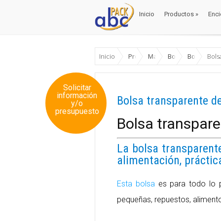
Inicio
Productos
»
Enci
Inicio
Productos
»
Enci
Inicio
Productos
Materiales Envase y Em
Bolsas y sobres
Bolsas de P
Bols
Solicitar
información
Bolsa transparente de 
y/o
presupuesto
Bolsa transparen
La bolsa transparente
alimentación, práctica
Esta bolsa
es para todo lo p
pequeñas, repuestos, alimento