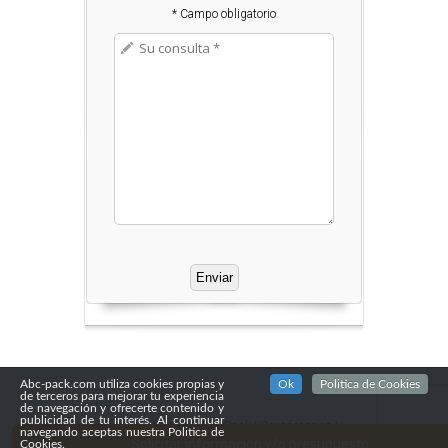
* Campo obligatorio
Abc-pack.com utiliza cookies propias y
Ok
Politica de Cookies
de terceros para mejorar tu experiencia
de navegación y ofrecerte contenido y
publicidad de tu interés. Al continuar
Copyright© 2016
Abc Pack
|
Contáctenos
|
navegando aceptas nuestra Politica de
Confidencialidad
Solicitar información y/o presupuesto
Cookies.