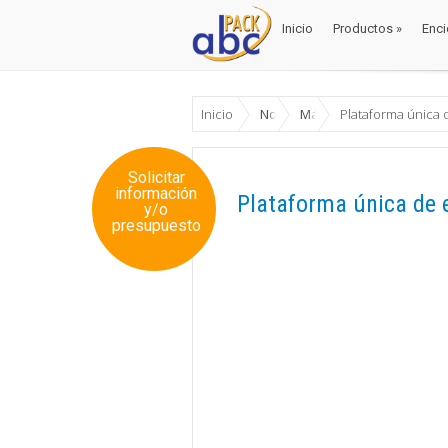
Inicio
Productos
»
Enci
Inicio
Productos
»
Enci
Inicio
Noticias
Máquinas
Plataforma única 
Solicitar
información
Plataforma única de 
y/o
presupuesto