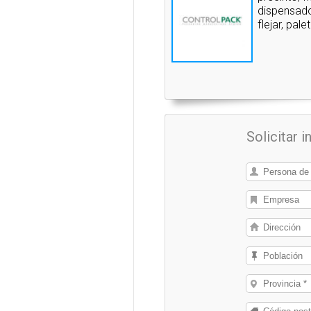
dispensado
flejar, pal
Solicitar 