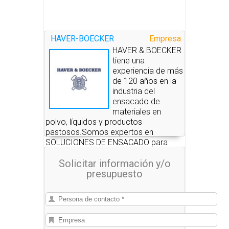
HAVER-BOECKER
Empresa
HAVER & BOECKER
tiene una
experiencia de más
de 120 años en la
industria del
ensacado de
materiales en
polvo, líquidos y productos
pastosos.Somos expertos en
SOLUCIONES DE ENSACADO para
productos en polvo y granulados en
Solicitar información y/o
sacos de 2 litros a 50 kilos en sacos
presupuesto
de plástico (PP y PE) y papel.