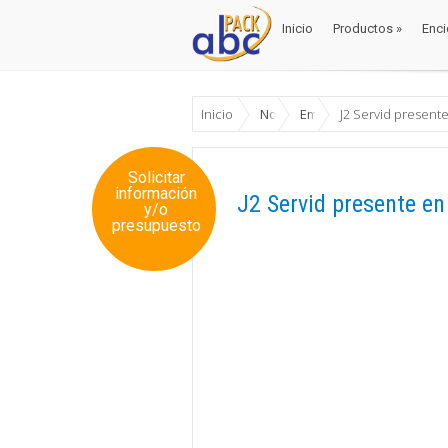
Inicio
Productos
»
Enci
Inicio
Productos
»
Enci
Inicio
Noticias
Empresas
J2 Servid presen
Solicitar
información
J2 Servid presente e
y/o
presupuesto