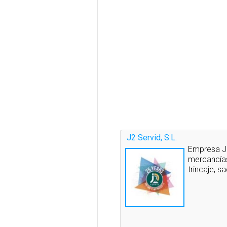
J2 Servid, S.L.
Empresa J2
mercancías
trincaje, s